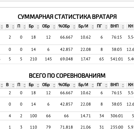
СУММАРНАЯ СТАТИСТИКА ВРАТАРЯ
В
П
Бр
ОБр
%ОБр
Бр/И
ПГ
ВНП
КН
2
0
18
12
66.667
10.62
6
76:15
3.5
0
0
14
6
42.857
22.08
8
38:03
12.
3
5
5
210
145
69.048
17.47
65
541:01
5.4
ВСЕГО ПО СОРЕВНОВАНИЯМ
В
П
Бр
ОБр
%ОБр
Бр/И
ПГ
ВНП
КН
2
0
18
12
66.667
10.62
6
76:15
3.5
0
0
14
6
42.857
22.08
8
38:03
12.
4
2
100
66
66
14.71
34
306:01
1
3
110
79
71.818
21.06
31
235:00
5.9